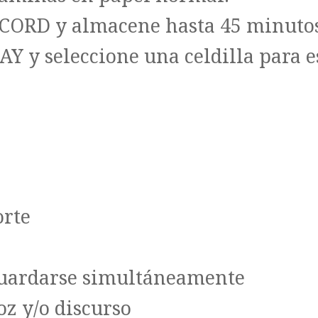
ECORD y almacene hasta 45 minutos
AY y seleccione una celdilla para 
orte
 guardarse simultáneamente
z y/o discurso