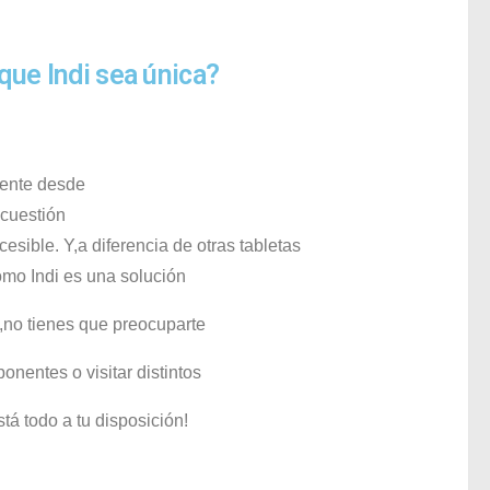
que Indi sea única?
ente
desde
cuestión
cesible
.
Y,a
diferencia
de
otras
tabletas
omo
Indi
es
una
solución
,no
tienes
que
preocuparte
ponentes
o
visitar
distintos
stá
todo
a tu
disposición
!