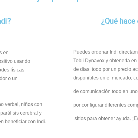
ndi?
¿Qué hace 
Puedes
ordenar
Indi
directam
s
en
Tobii
Dynavox
y
obtenerl
a
en
sitivo
usando
de
días
,
todo
por
un
precio
ac
ades
físicas
disponibles en el
mercado
,
c
dor
o
un
de
comunicación
todo
en
uno
no verbal
,
niños con
por
configurar
diferentes
com
,
parálisis cerebral
y
sitios
para
obtener
ayuda
. ¡
E
en
beneficiar
con
Indi
.