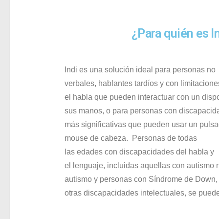
¿Para quién es I
Indi
es
una
solución
ideal para
personas
no
verbales,
hablantes
tardíos
y
con
limitacione
el
habla
que
pueden
interactuar
con
un
dispo
sus
manos
, o para
personas
con
discapacid
más
significativas
que
pueden
usar
un
pulsa
mouse
de
cabeza
.
Personas
de
todas
las
edades
con
discapacidades
del
habla
y
el
lenguaje
,
incluidas
aquellas
con
autismo 
autismo
y pe
rsonas c
on
Síndrome de Down
otras
discapacidades intelectuales
,
se
pued