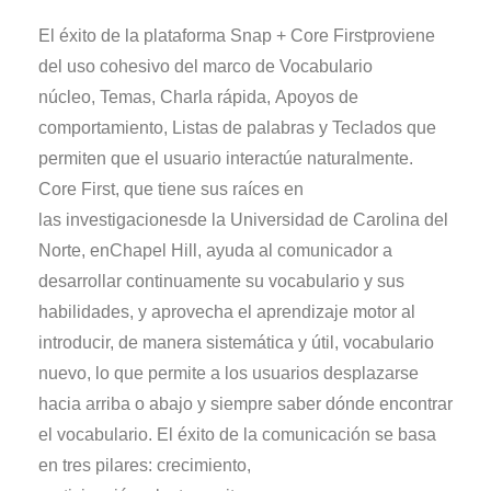
El éxito de la plataforma Snap + Core
First
proviene
del uso cohesivo del marco
de Vocabulario
núcleo
,
Temas
,
Charla rápida
,
Apoyos
de
comportamiento,
Listas
de palabras y
Teclados
que
permiten que el usuario interactúe naturalmente.
Core
First
, que tiene sus raíces en
la
s
investigaci
ones
de la
Universidad de Carolina del
Norte, en
Chapel Hill
, ayuda al comunicador a
desarrollar continuamente su vocabulario y sus
habilidades, y aprovecha el aprendizaje motor al
introducir, de manera sistemática y útil, vocabulario
nuevo, lo que permite a los usuarios desplazarse
hacia arriba o abajo y siempre saber dónde encontrar
el vocabulario. El éxito de la comunicación se basa
en tres pilares:
crecimiento,