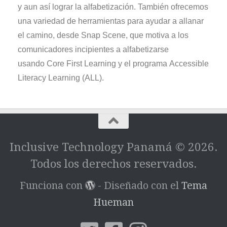
y aun así lograr la alfabetización. También ofrecemos
una variedad de herramientas para ayudar a allanar
el camino, desde Snap
Scene
, que motiva a los
comunicadores incipientes a alfabetizarse
usando
Core First Learning
y el programa
Accessible
Literacy Learning
(ALL).
Inclusive Technology Panamá © 2026.
Todos los derechos reservados.
Funciona con
- Diseñado con el
Tema
Hueman