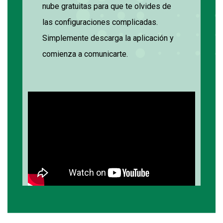
nube
gratuitas
para que
te
olvide
s
de
las configuraciones complicadas
.
S
implemente descarg
a
la aplicación y
comien
za
a comunicar
te
.