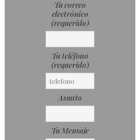
Tu correo
electrónico
(requerido)
Tu teléfono
(requerido)
Asunto
Tu Mensaje