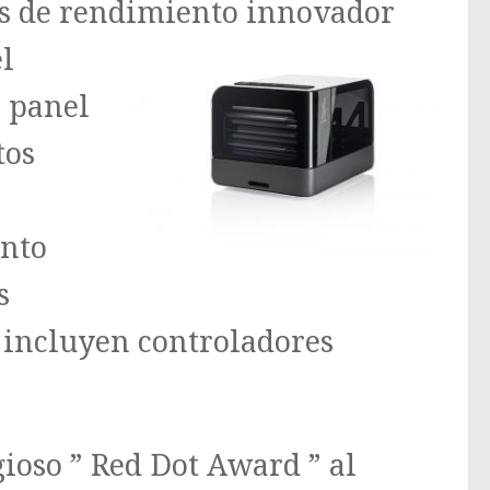
es de rendimiento innovador
el
l panel
tos
anto
s
se incluyen controladores
gioso ” Red Dot Award ” al