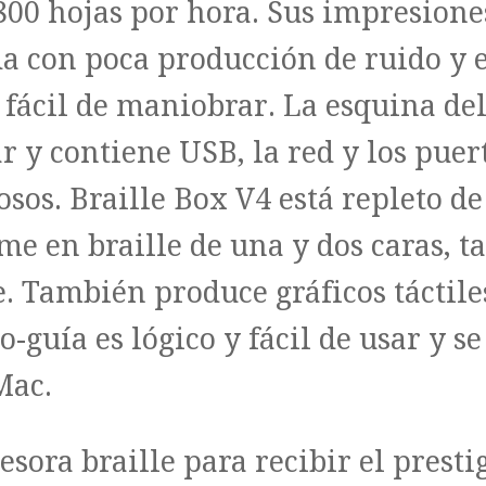
 800 hojas por hora. Sus impresion
da con poca producción de ru
ido y 
fácil de maniobrar. La esquina de
ar y contiene USB, la red y los puer
osos. Braille Box V4 está repleto de
ime en braille de una y dos caras, t
. También produce gráficos táctile
to-guía es lógico y fácil de usar y 
Mac.
sora braille para recibir el presti